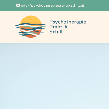
info@psychotherapiepraktijkschill.nl